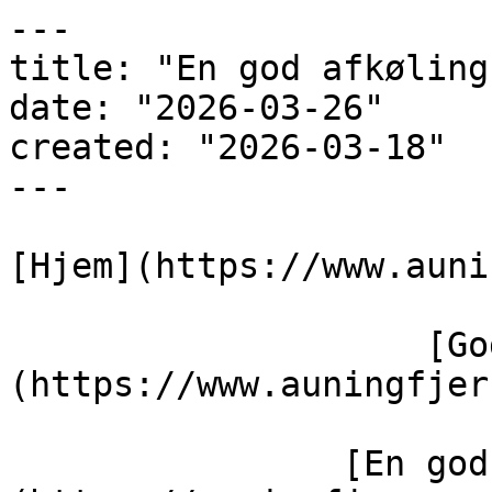
---

title: "En god afkøling"
date: "2026-03-26"

created: "2026-03-18"

---

[Hjem](https://www.auni
                    [Gode råd]
(https://www.auningfjer
                [En god afkøling]