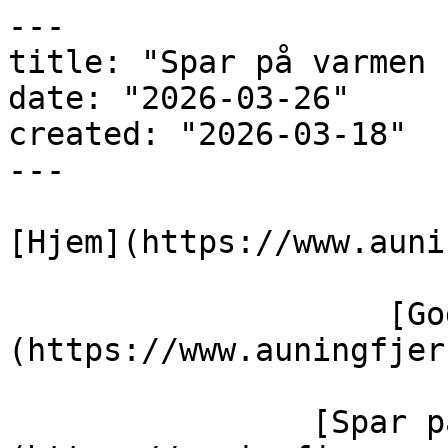
---

title: "Spar på varmen 
date: "2026-03-26"

created: "2026-03-18"

---

[Hjem](https://www.auni
                    [Gode råd]
(https://www.auningfjer
                [Spar på varmen - 10 gode råd]