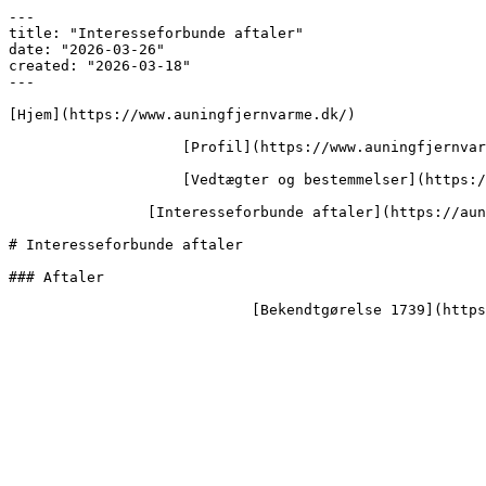
---

title: "Interesseforbunde aftaler"

date: "2026-03-26"

created: "2026-03-18"

---

[Hjem](https://www.auningfjernvarme.dk/)

                    [Profil](https://www.auningfjernvarme.dk/profil)

                    [Vedtægter og bestemmelser](https://www.auningfjernvarme.dk/profil/vedtaegter-og-bestemmelser)

                [Interesseforbunde aftaler](https://auningfjernvarme.dk/profil/vedtaegter-og-bestemmelser/interesseforbunde-aftaler)

# Interesseforbunde aftaler

### Aftaler
